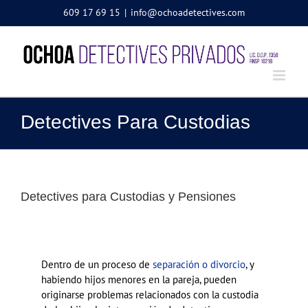
Saltar
609 17 69 15
|
info@ochoadetectives.com
al
contenido
Detectives Para Custodias
Detectives para Custodias y Pensiones
Dentro de un proceso de
separación o divorcio
, y
habiendo hijos menores en la pareja, pueden
originarse problemas relacionados con la custodia